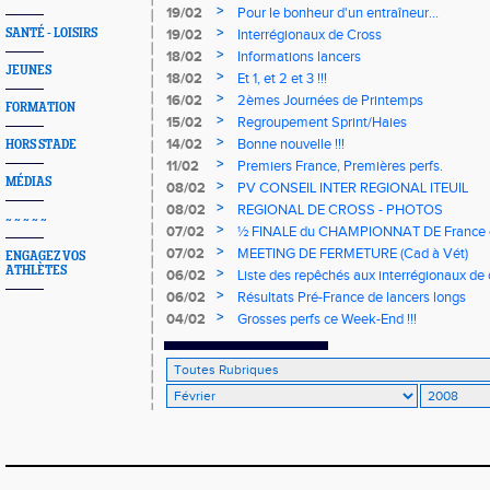
>
19/02
Pour le bonheur d'un entraîneur...
>
SANTÉ - LOISIRS
19/02
Interrégionaux de Cross
>
18/02
Informations lancers
JEUNES
>
18/02
Et 1, et 2 et 3 !!!
>
16/02
2èmes Journées de Printemps
FORMATION
>
15/02
Regroupement Sprint/Haies
>
14/02
Bonne nouvelle !!!
HORS STADE
>
11/02
Premiers France, Premières perfs.
MÉDIAS
>
08/02
PV CONSEIL INTER REGIONAL ITEUIL
>
08/02
REGIONAL DE CROSS - PHOTOS
~ ~ ~ ~ ~
>
07/02
½ FINALE du CHAMPIONNAT DE Franc
à Roullet Saint Estephe (16)
>
07/02
MEETING DE FERMETURE (Cad à Vét)
ENGAGEZ VOS
ATHLÈTES
>
06/02
Liste des repêchés aux interrégionaux de 
>
06/02
Résultats Pré-France de lancers longs
>
04/02
Grosses perfs ce Week-End !!!