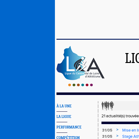
LI
À LA UNE
21 actualité(s) trouvée(
LA LIGUE
PERFORMANCE
>
31/05
Mise en l
>
31/05
Stage At
COMPÉTITION