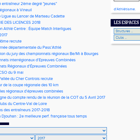
 entraîneur 2ème degré "jeunes"
d'Athlétisme.
régionaux à Vineuil
 Ligue au Lancer de Marteau Cadette
IE DES LICENCES 2018
LES ESPACES
n Athlé Centre : Équipe Match Interligues
 2017
dôme recrute
rnée départementale du Pass'Athlé
on du jury des championnats régionaux Be/Mi à Bourges
nats interrégionaux d'Epreuves Combinées
ats Régionaux d'Épreuves Combinées
 CSO du 9 mai
llée du Cher Controis recrute
ur de la coupe régionale des 10 km
 les régionaux d'épreuves combinées
igne du compte rendu de la réunion de la COT du 5 Avril 2017
clubs du Centre-Val de Loire
s des entraîneurs 2017-2018
 Djouhan : 2e meilleure perf. française tous temps