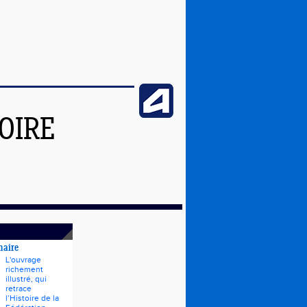
OIRE
naire
L'ouvrage
richement
illustré, qui
retrace
l’Histoire de la