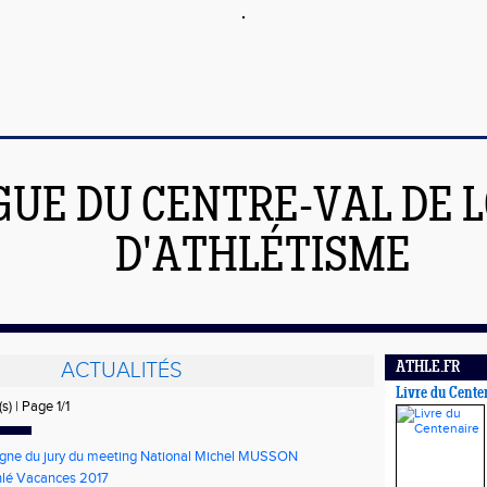
GUE DU CENTRE-VAL DE L
D'ATHLÉTISME
ACTUALITÉS
ATHLE.FR
Livre du Cente
s) | Page 1/1
igne du jury du meeting National Michel MUSSON
hlé Vacances 2017