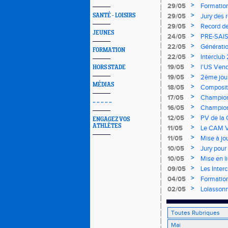
>
29/05
Formation
>
SANTÉ - LOISIRS
29/05
Jury des 
>
29/05
Record de
JEUNES
>
24/05
PRE-SAIS
>
22/05
Génératio
FORMATION
>
22/05
Interclub
>
19/05
l'US Ven
HORS STADE
>
19/05
2ème jou
MÉDIAS
>
18/05
Compositi
>
17/05
Champion
~ ~ ~ ~ ~
>
16/05
Champion
>
12/05
PV de la
ENGAGEZ VOS
ATHLÈTES
>
11/05
Le CAM Va
>
11/05
Mise à jo
>
10/05
Jury pour
>
10/05
Mise en l
>
09/05
Les Inter
>
04/05
Formation
>
02/05
Lolassonn