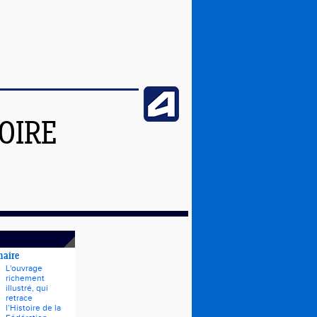
OIRE
naire
L'ouvrage
richement
illustré, qui
retrace
l’Histoire de la