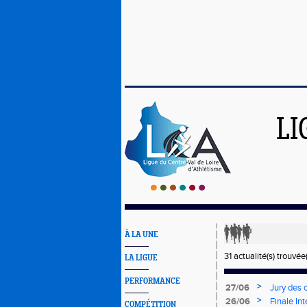
LI
À LA UNE
31 actualité(s) trouvée(
LA LIGUE
PERFORMANCE
>
27/06
Jury des 
>
26/06
Finale In
COMPÉTITION