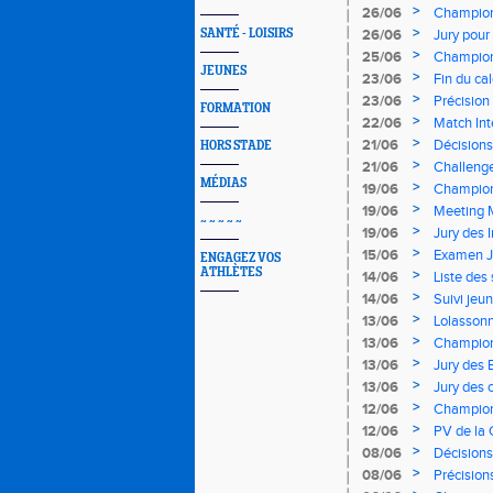
>
26/06
Championn
>
SANTÉ - LOISIRS
26/06
Jury pour
>
25/06
Champion
JEUNES
>
23/06
Fin du ca
>
23/06
Précision
FORMATION
>
22/06
Match Int
>
21/06
Décisions
HORS STADE
Interrégi
>
21/06
Challenge
MÉDIAS
>
19/06
Champion
>
19/06
Meeting 
~ ~ ~ ~ ~
>
19/06
Jury des 
>
15/06
Examen J
ENGAGEZ VOS
ATHLÈTES
>
14/06
Liste des
Michel M
>
14/06
Suivi jeu
>
13/06
Lolassonn
Équipe
>
13/06
Champion
>
13/06
Jury des 
>
13/06
Jury des 
>
12/06
Championn
>
12/06
PV de la
>
08/06
Décisions
>
08/06
Précision