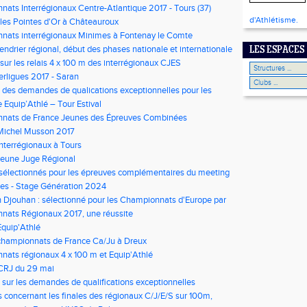
ats Interrégionaux Centre-Atlantique 2017 - Tours (37)
d'Athlétisme.
 les Pointes d'Or à Châteauroux
nats interrégionaux Minimes à Fontenay le Comte
lendrier régional, début des phases nationale et internationale
LES ESPACES
 sur les relais 4 x 100 m des interrégionaux CJES
erligues 2017 - Saran
 des demandes de qualications exceptionnelles pour les
onaux
 Equip’Athlé – Tour Estival
nats de France Jeunes des Épreuves Combinées
Michel Musson 2017
Interrégionaux à Tours
eune Juge Régional
 sélectionnés pour les épreuves complémentaires du meeting
usson
nes - Stage Génération 2024
 Djouhan : sélectionné pour les Championnats d'Europe par
nats Régionaux 2017, une réussite
Equip'Athlé
championnats de France Ca/Ju à Dreux
ats régionaux 4 x 100 m et Equip'Athlé
 CRJ du 29 mai
 sur les demandes de qualifications exceptionnelles
s concernant les finales des régionaux C/J/E/S sur 100m,