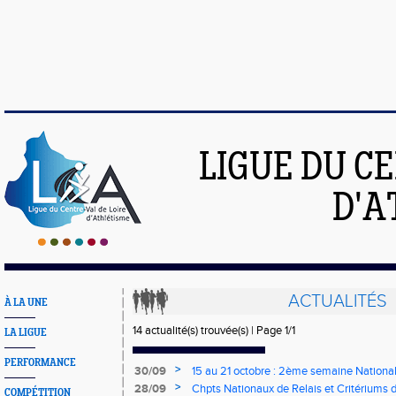
LIGUE DU C
D'A
ACTUALITÉS
À LA UNE
14 actualité(s) trouvée(s) | Page 1/1
LA LIGUE
PERFORMANCE
>
30/09
15 au 21 octobre : 2ème semaine Nation
>
28/09
Chpts Nationaux de Relais et Critériums de
COMPÉTITION