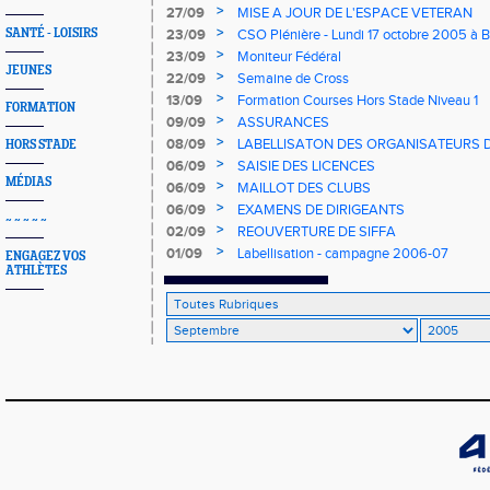
qualifiés
>
27/09
MISE A JOUR DE L'ESPACE VETERAN
>
SANTÉ - LOISIRS
23/09
CSO Plénière - Lundi 17 octobre 2005 à 
>
23/09
Moniteur Fédéral
JEUNES
>
22/09
Semaine de Cross
>
13/09
Formation Courses Hors Stade Niveau 1
FORMATION
>
09/09
ASSURANCES
>
08/09
LABELLISATON DES ORGANISATEURS
HORS STADE
>
06/09
SAISIE DES LICENCES
MÉDIAS
>
06/09
MAILLOT DES CLUBS
>
06/09
EXAMENS DE DIRIGEANTS
~ ~ ~ ~ ~
>
02/09
REOUVERTURE DE SIFFA
>
01/09
Labellisation - campagne 2006-07
ENGAGEZ VOS
ATHLÈTES