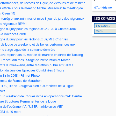
performances, de records de Ligue, de victoires et de minima
nd!
d'Athlétisme.
 officiels pour le meeting Michel Musson et le meeting de
 Ca/Ju
, Caen (14)
interrégionaux minimes et mise à jour du jury des régionaux
LES ESPACES
s régionaux BE/MI
igne du jury pour les régionaux C/J/E/S à Châteauroux
hlé Vacances 2018
igne du jury pour les régionaux Be/Mi à Chartres
 de Ligue ce weekend et de belles performances aux
 d'Epreuves Combinées à Tours !
r le stage Ligue de la semaine dernière
s championnats du monde de marche en direct de Taicang
France Minimes : Stage de Préparation et Match
tats du week-end, entre Marathon, 5 Km et 10 Km !
ion du Jury des Epreuves Combinées à Tours
n Salle 2018 - Film et Photo
nats de France de Marathon️
t Bleu, Blanc, Rouge va bien aux athlètes de la Ligue!
port
r un weekend de Pâques riche en opérations CAP Centre
re Structures Permanentes de la Ligue
 de l'opération "A l'USEP, l'athlé ça se VIE"
CRJ du 19 mars