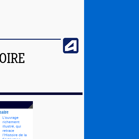
OIRE
naire
L'ouvrage
richement
illustré, qui
retrace
l’Histoire de la