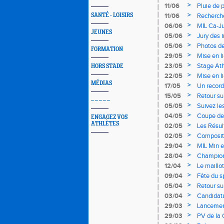
>
11/06
Pluie de 
ce weeke
>
SANTÉ - LOISIRS
11/06
Recherche
sélection
>
06/06
MIL Ca-Ju
JEUNES
>
05/06
Jury des 
C/J/E/S
>
05/06
Photos de
FORMATION
>
29/05
Mise en l
>
23/05
Stage At
HORS STADE
>
22/05
Mise en l
MÉDIAS
>
17/05
Un record
Régionaux
>
15/05
Retour su
~ ~ ~ ~ ~
>
05/05
Suivez le
>
04/05
Coupe de 
ENGAGEZ VOS
ATHLÈTES
>
02/05
Les Résul
>
02/05
Composit
>
29/04
MIL Min e
>
28/04
Champion
>
12/04
Le maillo
>
09/04
Fête du s
>
05/04
Retour su
>
03/04
Candidatu
>
29/03
Lancement
>
29/03
PV de la 