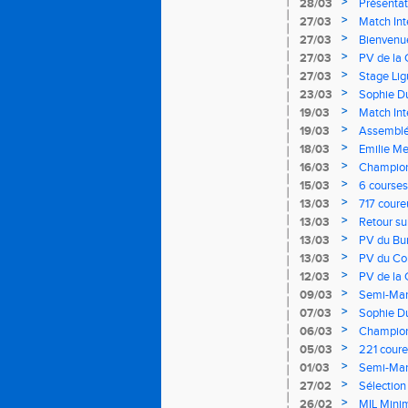
>
28/03
Présentat
>
27/03
Match Int
>
27/03
Bienvenue
>
27/03
PV de la 
>
27/03
Stage Lig
>
23/03
Sophie Du
>
19/03
Match Int
>
19/03
Assemblé
>
18/03
Emilie M
>
16/03
Champion
>
15/03
6 courses
>
13/03
717 coure
11 mars!
>
13/03
Retour su
>
13/03
PV du Bur
>
13/03
PV du Com
>
12/03
PV de la
>
09/03
Semi-Mar
>
07/03
Sophie Du
du Monde
>
06/03
Championn
>
05/03
221 coure
>
01/03
Semi-Mar
>
27/02
Sélection
Moindrot!
>
26/02
MIL Minim