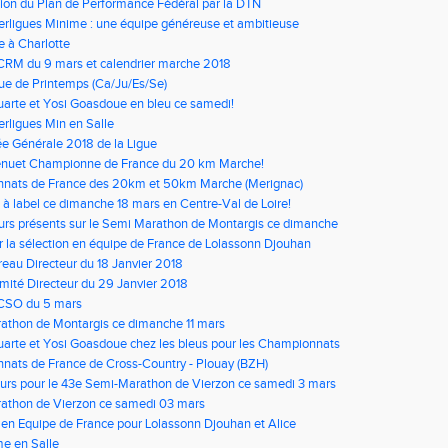
ion du Plan de Performance Fédéral par la DTN
erligues Minime : une équipe généreuse et ambitieuse
 à Charlotte
CRM du 9 mars et calendrier marche 2018
ue de Printemps (Ca/Ju/Es/Se)
arte et Yosi Goasdoue en bleu ce samedi!
erligues Min en Salle
e Générale 2018 de la Ligue
enuet Championne de France du 20 km Marche!
nats de France des 20km et 50km Marche (Merignac)
 à label ce dimanche 18 mars en Centre-Val de Loire!
urs présents sur le Semi Marathon de Montargis ce dimanche
r la sélection en équipe de France de Lolassonn Djouhan
eau Directeur du 18 Janvier 2018
ité Directeur du 29 Janvier 2018
 CSO du 5 mars
athon de Montargis ce dimanche 11 mars
arte et Yosi Goasdoue chez les bleus pour les Championnats
 de Semi-Marathon!
ats de France de Cross-Country - Plouay (BZH)
urs pour le 43e Semi-Marathon de Vierzon ce samedi 3 mars
athon de Vierzon ce samedi 03 mars
 en Equipe de France pour Lolassonn Djouhan et Alice
e en Salle