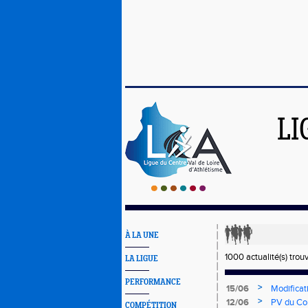
LI
À LA UNE
1000 actualité(s) trou
LA LIGUE
PERFORMANCE
>
15/06
Modificat
>
12/06
PV du Cons
COMPÉTITION