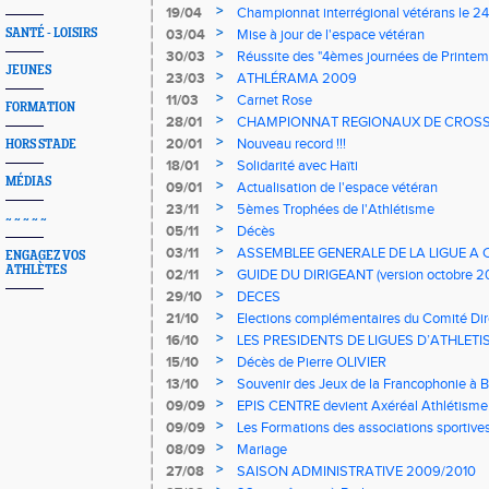
>
19/04
Championnat interrégional vétérans le 24 
Hébergements
>
SANTÉ - LOISIRS
03/04
Mise à jour de l'espace vétéran
>
30/03
Réussite des "4èmes journées de Printem
JEUNES
>
23/03
ATHLÉRAMA 2009
>
11/03
Carnet Rose
FORMATION
>
28/01
CHAMPIONNAT REGIONAUX DE CROSS
ENTREPRISE
>
20/01
Nouveau record !!!
HORS STADE
>
18/01
Solidarité avec Haïti
MÉDIAS
>
09/01
Actualisation de l'espace vétéran
>
23/11
5èmes Trophées de l'Athlétisme
~ ~ ~ ~ ~
>
05/11
Décès
>
03/11
ASSEMBLEE GENERALE DE LA LIGUE 
ENGAGEZ VOS
ATHLÈTES
>
02/11
GUIDE DU DIRIGEANT (version octobre 2
>
29/10
DECES
>
21/10
Elections complémentaires du Comité Direc
Octobre
>
16/10
LES PRESIDENTS DE LIGUES D’ATHLET
>
15/10
Décès de Pierre OLIVIER
>
13/10
Souvenir des Jeux de la Francophonie à B
>
09/09
EPIS CENTRE devient Axéréal Athlétisme
>
09/09
Les Formations des associations sportive
>
08/09
Mariage
>
27/08
SAISON ADMINISTRATIVE 2009/2010