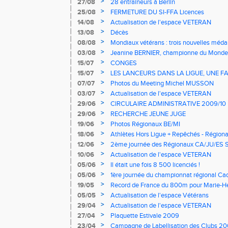
>
27/08
28 entraîneurs à Berlin
>
25/08
FERMETURE DU SI-FFA Licences
>
14/08
Actualisation de l'espace VETERAN
>
13/08
Décès
>
08/08
Mondiaux vétérans : trois nouvelles médail
ligue
>
03/08
Jeanine BERNIER, championne du Monde..
>
15/07
CONGES
>
15/07
LES LANCEURS DANS LA LIGUE, UNE FA
>
07/07
Photos du Meeting Michel MUSSON
>
03/07
Actualisation de l'espace VETERAN
>
29/06
CIRCULAIRE ADMINISTRATIVE 2009/10
>
29/06
RECHERCHE JEUNE JUGE
>
19/06
Photos Régionaux BE/MI
>
18/06
Athlètes Hors Ligue + Repêchés - Région
journée
>
12/06
2ème journée des Régionaux CA/JU/ES S
>
10/06
Actualisation de l'espace VETERAN
>
05/06
Il était une fois 8 500 licenciés !
>
05/06
1ère journée du championnat régional Cadet
Seniors le 13 Juin à Saran
>
19/05
Record de France du 800m pour Marie-
>
05/05
Actualisation de l'espace Vétérans
>
29/04
Actualisation de l'espace VETERAN
>
27/04
Plaquette Estivale 2009
>
23/04
Campagne de Labellisation des Clubs 200