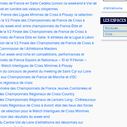
ntre-Val de Loire
ats de France en Salle Cadets/Juniors ce weekend à Val de
d'Athlétisme.
met en lumière ses valeurs citoyennes
France des Ligues Minimes de Cross à Plouay: la sélection
 la 1/2 Finale des Championnats de France de Cross à
LES ESPACES
in
 du week-end: entre championnats de France Élite et
 de triathlon
 la 1/2 Finale des Championnats de France de Cross à
in
ats de France Elite en Salle: 9 athlètes de la Ligue à Liévin
ion de la 1/2 Finale des Championnats de France de Cross à
in
Commission de l'Athlétisme Masters
un week-end riche en compétitions, performances et
ats de France Espoirs et Nationaux – 10 et 11 Février –
Match Interligues de Cross Minimes à Plouay
n du concours de javelot du meeting de Saint Cyr sur Loire
e
 aux Championnats de France de Marche et d'EC
s régionaux de cross
emière des Championnats de France Jeunes Combinées et
et Nationaux.
es Championnats Régionaux de Cross-Country
es Championnats Régionaux de Lancers Long - Châteauroux
ats Régionaux de Cross à Avord: état des lieux des forces
nce
 de sélection pour le Match Interligues de Cross Minimes
rizon des résultats du week-end
du Centre-Val de Loire d'athlétisme est désormais sur