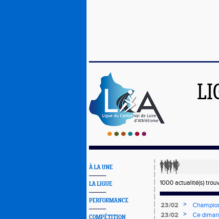
LI
À LA UNE
1000 actualité(s) trou
LA LIGUE
PERFORMANCE
>
23/02
Champion
>
23/02
Ce dimanc
COMPÉTITION