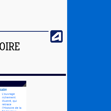
OIRE
naire
L'ouvrage
richement
illustré, qui
retrace
l’Histoire de la