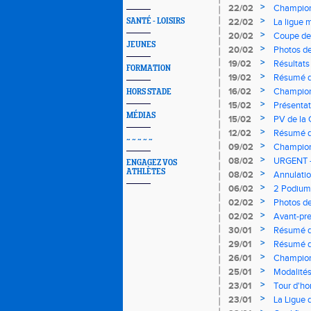
région Ce
>
22/02
Championn
Reuil
>
SANTÉ - LOISIRS
22/02
La ligue 
>
20/02
Coupe de 
JEUNES
>
20/02
Photos de
Romorant
>
19/02
Résultats
FORMATION
régionaux
>
19/02
Résumé de
Romorant
>
16/02
Championn
HORS STADE
>
15/02
Présentat
MÉDIAS
Romorant
>
15/02
PV de la 
>
12/02
Résumé d'
~ ~ ~ ~ ~
podiums!
>
09/02
Championn
Aubière
>
08/02
URGENT - 
ENGAGEZ VOS
ATHLÈTES
>
08/02
Annulatio
dimanch
>
06/02
2 Podium
>
02/02
Photos de
>
02/02
Avant-pr
Marche - 
>
30/01
Résumé d
>
29/01
Résumé d
>
26/01
Championn
en prése
>
25/01
Modalités
>
23/01
Tour d'ho
>
23/01
La Ligue 