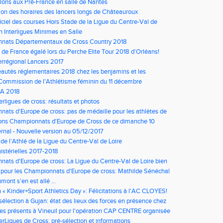
m
tions aux Pré-France en salle de Nantes
ion des horaires des lancers longs de Châteauroux
fficiel des courses Hors Stade de la Ligue du Centre-Val de
en ligne
h Interligues Minimes en Salle
nats Départementaux de Cross Country 2018
 de France égalé lors du Perche Elite Tour 2018 d'Orléans!
errégional Lancers 2017
autés réglementaires 2018 chez les benjamins et les
Commission de l'Athlétisme féminin du 11 décembre
A 2018
erligues de cross: résultats et photos
ats d'Europe de cross: pas de médaille pour les athlètes de
mais de belles promesses pour la suite
ons Championnats d'Europe de Cross de ce dimanche 10
e
vernal - Nouvelle version au 05/12/2017
de l'Athlé de la Ligue du Centre-Val de Loire
nistérielles 2017-2018
ats d'Europe de cross: La Ligue du Centre-Val de Loire bien
ée par 3 demoiselles!
 pour les Championnats d'Europe de cross: Mathilde Sénéchal
ne, Alice Mitard dans l'attente!
mont s’en est allé …
 « Kinder+Sport Athletics Day »: Félicitations à l'AC CLOYES!
sélection à Gujan: état des lieux des forces en présence chez
s
s présents à Vineuil pour l'opération CAP CENTRE organisée
ité du Loir-et-Cher!
erLigues de Cross: pré-sélection et informations