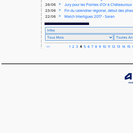
>
26/06
Jury pour les Pointes d'Or à Châteauroux
>
23/06
Fin du calendrier régional, début des phas
>
22/06
Match Interligues 2017 - Saran
<<
1
2
3
4
5
6
7
8
9
10
11
12
13
14
15