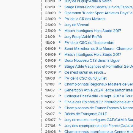
>
03/10
Jury de l'Equip'Athlé à Saran
>
03/10
Stage Demi-Fond Cadets/Juniors/Espoirs
>
28/09
Opération "Kinder Sport Athletics Days" à
>
28/09
PV de la CR des Masters
>
26/09
Jury de Vineuil
>
25/09
Match Interligues Hors Stade 2017
>
21/09
Jury Equip'Athlé Be/Mi
>
18/09
PV de la CSO du 11 septembre
>
06/09
Semi-Marathon de Ste Maure - Champion
>
06/09
Match Interligues Hors Stade 2017
>
05/09
Deux Nouveau CTS dans la Ligue
>
04/09
Stage Athlé Vacances et Formation 2e D
>
03/09
Ce n'est qu'un au revoir...
>
18/08
PV de la CSO du 10 juillet
>
17/08
Championnats Régionaux Masters de Se
>
18/07
Génération Athlé 2024 : entre Match Inte
>
15/07
Colloque Pass'Athlé - 9 sept. 2017 à Tour
>
12/07
Finale des Pointes d’Or Interrégionale et
Angoulême
>
12/07
Championnats de France Espoirs & Nationa
Centre-Val de Loire
>
12/07
Décès de Françoise GILLE
>
05/07
Jury du match interligues CAF/CAM à Sa
>
27/06
Jury des championnats de France Ca/Ju à 
>
26/06
Championnats Interrégionaux Centre-Atlan