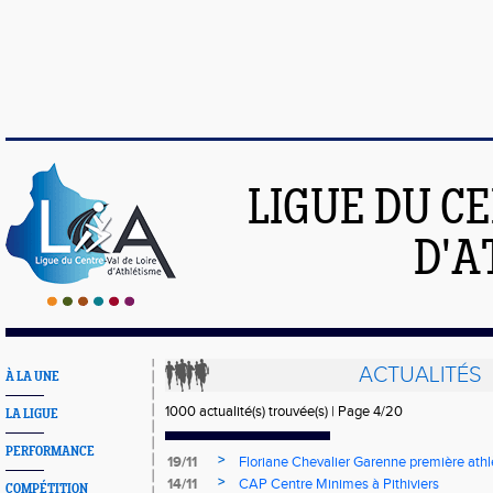
LIGUE DU C
D'A
ACTUALITÉS
À LA UNE
1000 actualité(s) trouvée(s) | Page 4/20
LA LIGUE
PERFORMANCE
>
19/11
Floriane Chevalier Garenne première athl
pour les Europe de cross!
>
14/11
CAP Centre Minimes à Pithiviers
COMPÉTITION