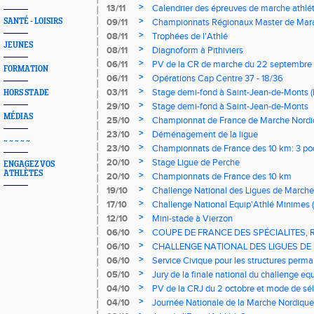
>
13/11
Calendrier des épreuves de marche athlé
>
SANTÉ - LOISIRS
09/11
Championnats Régionaux Master de Mar
>
08/11
Trophées de l'Athlé
JEUNES
>
08/11
Diagnoform à Pithiviers
>
06/11
PV de la CR de marche du 22 septembre
FORMATION
>
06/11
Opérations Cap Centre 37 - 18/36
>
03/11
Stage demi-fond à Saint-Jean-de-Monts (b
HORS STADE
>
29/10
Stage demi-fond à Saint-Jean-de-Monts
MÉDIAS
>
25/10
Championnat de France de Marche Nordiq
présents à Fontenay-sur-Eure!
>
23/10
Déménagement de la ligue
~ ~ ~ ~ ~
>
23/10
Championnats de France des 10 km: 3 pod
Centre-Val de Loire!
>
20/10
Stage Ligue de Perche
ENGAGEZ VOS
ATHLÈTES
>
20/10
Championnats de France des 10 km
>
19/10
Challenge National des Ligues de Marche
>
17/10
Challenge National Equip'Athlé Minimes (
>
12/10
Mini-stade à Vierzon
>
06/10
COUPE DE FRANCE DES SPÉCIALITES, 
>
06/10
CHALLENGE NATIONAL DES LIGUES D
>
06/10
Service Civique pour les structures perm
ligue
>
05/10
Jury de la finale national du challenge eq
>
04/10
PV de la CRJ du 2 octobre et mode de sél
championnats régionaux jeunes
>
04/10
Journée Nationale de la Marche Nordique 