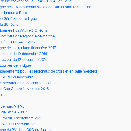
 d'une convention USEP 45 - CD 45 et Ligue
igne des PV des commissions de l'athlétisme féminin, de
sme master et de la CSO
echnique à Blois
 Générale de la Ligue
u 20 février
journée Pass'Athlé à Orléans
 Commission Régionale de Marche
BLÉE GÉNÉRALE 2017
gne de la circulaire financière 2017
recteur du 19 décembre 2016
irecteur du 12 décembre 2016
quipes de la Ligue
ngagements pour les régionaux de cross et en salle mercredi
 CSO du 21 novembre
e préparation et de compétition
ns Cap Centre Novembre 2016
se
 Bernard VITAL
 de l'athlé 2016"
 CRM du 9 septembre 2016
 CSO du 19 septembre
igne du PV de la CSO du 4 juillet