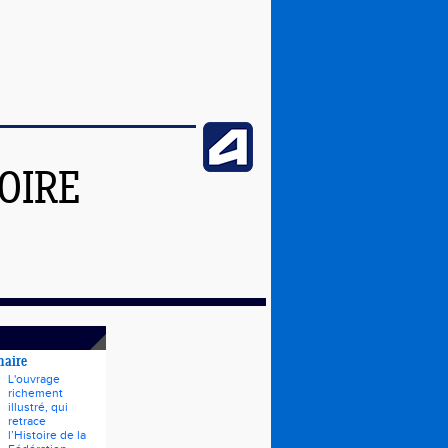
OIRE
naire
L'ouvrage
richement
illustré, qui
retrace
l’Histoire de la