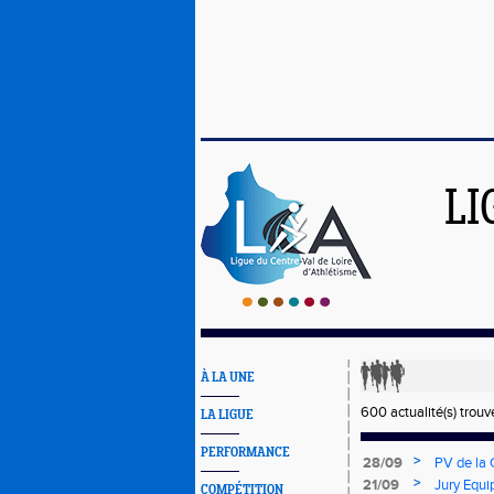
LI
À LA UNE
600 actualité(s) trouv
LA LIGUE
PERFORMANCE
>
28/09
PV de la 
>
21/09
Jury Equi
COMPÉTITION