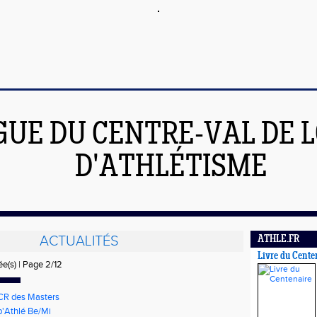
GUE DU CENTRE-VAL DE L
D'ATHLÉTISME
ACTUALITÉS
ATHLE.FR
Livre du Cente
ée(s) | Page 2/12
CR des Masters
p'Athlé Be/Mi