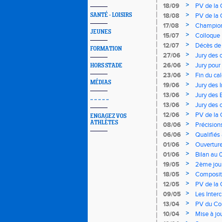
>
18/09
PV de la 
>
SANTÉ - LOISIRS
18/08
PV de la 
>
17/08
Champion
JEUNES
>
15/07
Colloque 
>
12/07
Décès de 
FORMATION
>
27/06
Jury des 
>
26/06
Jury pour
HORS STADE
>
23/06
Fin du ca
MÉDIAS
>
19/06
Jury des 
>
13/06
Jury des 
~ ~ ~ ~ ~
>
13/06
Jury des 
>
12/06
PV de la
ENGAGEZ VOS
ATHLÈTES
>
08/06
Précision
200m, 40
>
06/06
Qualifiés
>
01/06
Ouverture
>
01/06
Bilan au 
>
19/05
2ème jou
>
18/05
Compositi
>
12/05
PV de la
>
09/05
Les Inter
>
13/04
PV du Com
>
10/04
Mise à jo