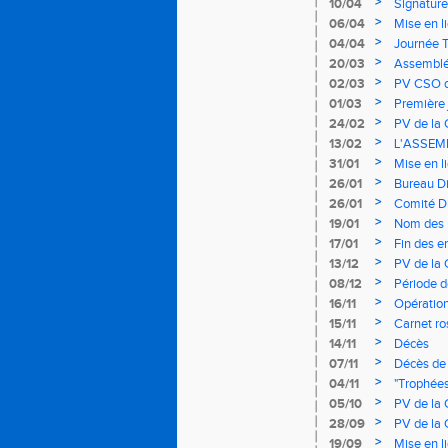
>
10/04
Signature
>
06/04
Mise en l
l'athléti
>
04/04
Journée T
>
20/03
Assemblée
>
02/03
PV CSO d
>
01/03
Première 
>
24/02
PV de la
>
13/02
L'ASSEM
>
31/01
Mise en li
>
26/01
Bureau Di
>
26/01
Comité D
>
19/01
Nom des E
>
17/01
Fin des e
9h00
>
13/12
PV de la
>
08/12
Période d
>
16/11
Opératio
>
15/11
Carnet ro
>
14/11
Décès
>
07/11
Décès de
>
04/11
"Trophées
>
05/10
PV de la
>
28/09
PV de la
>
19/09
Mise en l