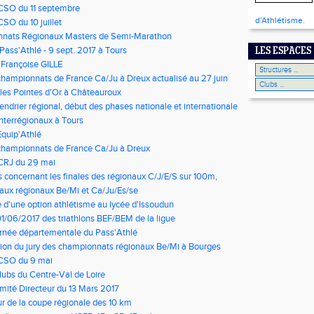
CSO du 11 septembre
d'Athlétisme.
CSO du 10 juillet
nats Régionaux Masters de Semi-Marathon
Pass'Athlé - 9 sept. 2017 à Tours
LES ESPACES
Françoise GILLE
championnats de France Ca/Ju à Dreux actualisé au 27 juin
 les Pointes d'Or à Châteauroux
lendrier régional, début des phases nationale et internationale
Interrégionaux à Tours
Equip'Athlé
championnats de France Ca/Ju à Dreux
 CRJ du 29 mai
s concernant les finales des régionaux C/J/E/S sur 100m,
0m, 800m et 400m haies
 aux régionaux Be/Mi et Ca/Ju/Es/se
 d'une option athlétisme au lycée d'Issoudun
01/06/2017 des triathlons BEF/BEM de la ligue
rnée départementale du Pass'Athlé
on du jury des championnats régionaux Be/Mi à Bourges
 CSO du 9 mai
clubs du Centre-Val de Loire
ité Directeur du 13 Mars 2017
ur de la coupe régionale des 10 km