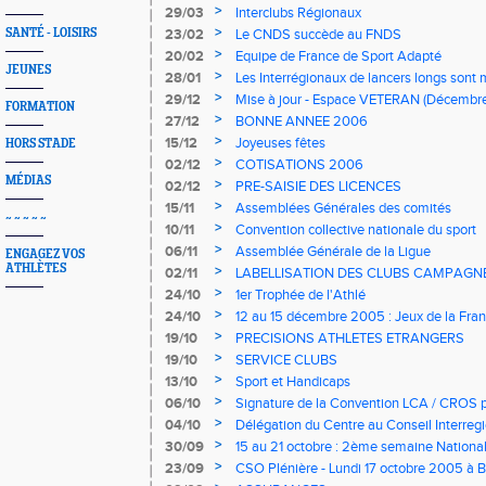
>
29/03
Interclubs Régionaux
>
SANTÉ - LOISIRS
23/02
Le CNDS succède au FNDS
>
20/02
Equipe de France de Sport Adapté
JEUNES
>
28/01
Les Interrégionaux de lancers longs sont
>
29/12
Mise à jour - Espace VETERAN (Décembr
FORMATION
>
27/12
BONNE ANNEE 2006
>
15/12
Joyeuses fêtes
HORS STADE
>
02/12
COTISATIONS 2006
MÉDIAS
>
02/12
PRE-SAISIE DES LICENCES
>
15/11
Assemblées Générales des comités
~ ~ ~ ~ ~
>
10/11
Convention collective nationale du sport
>
06/11
Assemblée Générale de la Ligue
ENGAGEZ VOS
ATHLÈTES
>
02/11
LABELLISATION DES CLUBS CAMPAGN
>
24/10
1er Trophée de l'Athlé
>
24/10
12 au 15 décembre 2005 : Jeux de la Fra
>
19/10
PRECISIONS ATHLETES ETRANGERS
>
19/10
SERVICE CLUBS
>
13/10
Sport et Handicaps
>
06/10
Signature de la Convention LCA / CROS p
BRUGERRE
>
04/10
Délégation du Centre au Conseil Interreg
>
30/09
15 au 21 octobre : 2ème semaine Nation
>
23/09
CSO Plénière - Lundi 17 octobre 2005 à 