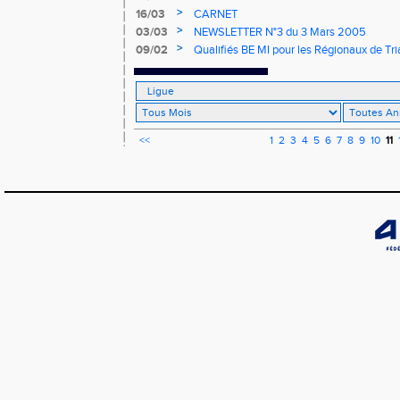
>
16/03
CARNET
>
03/03
NEWSLETTER N°3 du 3 Mars 2005
>
09/02
Qualifiés BE MI pour les Régionaux de Tr
<<
1
2
3
4
5
6
7
8
9
10
11