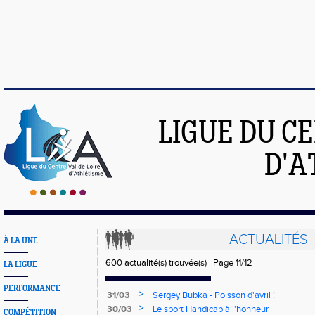
LIGUE DU C
D'A
ACTUALITÉS
À LA UNE
600 actualité(s) trouvée(s) | Page 11/12
LA LIGUE
PERFORMANCE
>
31/03
Sergey Bubka - Poisson d'avril !
>
30/03
Le sport Handicap à l'honneur
COMPÉTITION