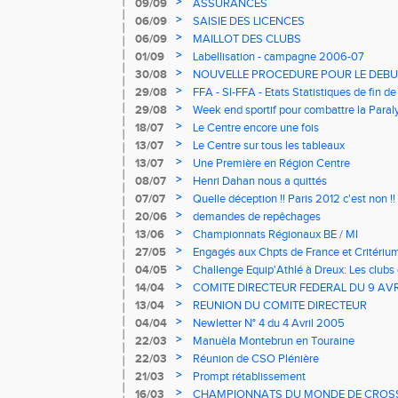
>
09/09
ASSURANCES
>
06/09
SAISIE DES LICENCES
>
06/09
MAILLOT DES CLUBS
>
01/09
Labellisation - campagne 2006-07
>
30/08
NOUVELLE PROCEDURE POUR LE DEBU
>
29/08
FFA - SI-FFA - Etats Statistiques de fin 
>
29/08
Week end sportif pour combattre la Paral
>
18/07
Le Centre encore une fois
>
13/07
Le Centre sur tous les tableaux
>
13/07
Une Première en Région Centre
>
08/07
Henri Dahan nous a quittés
>
07/07
Quelle déception !! Paris 2012 c'est non !!
>
20/06
demandes de repêchages
>
13/06
Championnats Régionaux BE / MI
>
27/05
Engagés aux Chpts de France et Critéri
>
04/05
Challenge Equip'Athlé à Dreux: Les clubs 
>
14/04
COMITE DIRECTEUR FEDERAL DU 9 AVR
>
13/04
REUNION DU COMITE DIRECTEUR
>
04/04
Newletter N° 4 du 4 Avril 2005
>
22/03
Manuèla Montebrun en Touraine
>
22/03
Réunion de CSO Plénière
>
21/03
Prompt rétablissement
>
16/03
CHAMPIONNATS DU MONDE DE CROS