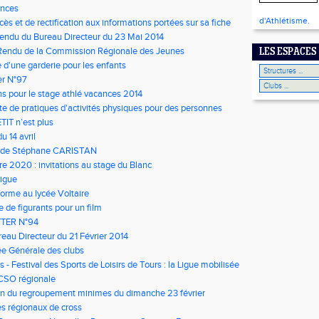
nces
d'Athlétisme.
cès et de rectification aux informations portées sur sa fiche
le
endu du Bureau Directeur du 23 Mai 2014
endu de la Commission Régionale des Jeunes
LES ESPACES
 d'une garderie pour les enfants
er N°97
ons pour le stage athlé vacances 2014
e de pratiques d'activités physiques pour des personnes
 de maladie métabolique.
TIT n’est plus
 14 avril
w de Stéphane CARISTAN
e 2020 : invitations au stage du Blanc
ligue
forme au lycée Voltaire
 de figurants pour un film
TER N°94
eau Directeur du 21 Février 2014
e Générale des clubs
s - Festival des Sports de Loisirs de Tours : la Ligue mobilisée
CSO régionale
n du regroupement minimes du dimanche 23 février
s régionaux de cross