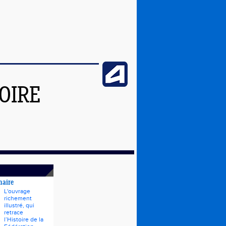
OIRE
naire
L'ouvrage
richement
illustré, qui
retrace
l’Histoire de la