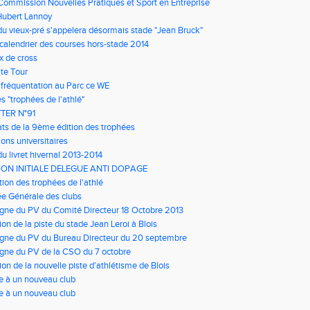
Commission Nouvelles Pratiques et Sport en Entreprise
Hubert Lannoy
du vieux-pré s'appelera désormais stade "Jean Bruck"
 calendrier des courses hors-stade 2014
 de cross
ite Tour
 fréquentation au Parc ce WE
s "trophées de l'athlé"
TER N°91
ats de la 9ème édition des trophées
ons universitaires
du livret hivernal 2013-2014
ON INITIALE DELEGUE ANTI DOPAGE
ion des trophées de l'athlé
e Générale des clubs
igne du PV du Comité Directeur 18 Octobre 2013
ion de la piste du stade Jean Leroi à Blois
igne du PV du Bureau Directeur du 20 septembre
igne du PV de la CSO du 7 octobre
ion de la nouvelle piste d'athlétisme de Blois
e à un nouveau club
e à un nouveau club