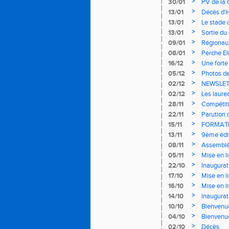
>
30/01
PV de la 
>
13/01
Décès d'
>
13/01
Le stade 
>
13/01
Sortie du
>
09/01
Régionaux
>
08/01
Perche El
>
16/12
Une forte
>
05/12
Photos de
>
02/12
NEWSLET
>
02/12
Les laure
>
28/11
Compétiti
>
22/11
Parution 
>
15/11
FORMATI
>
13/11
9ème édit
>
08/11
Assemblé
>
05/11
Mise en l
>
22/10
Inaugurat
>
17/10
Mise en l
>
16/10
Mise en l
>
14/10
Inaugurat
>
10/10
Bienvenu
>
04/10
Bienvenu
>
02/10
Décès