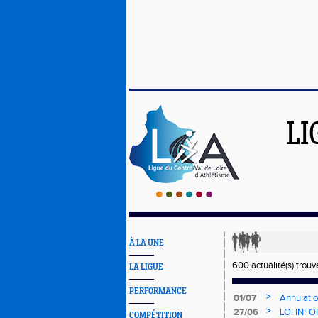
LI
À LA UNE
600 actualité(s) trouv
LA LIGUE
PERFORMANCE
>
01/07
Annulatio
>
27/06
LOI INFO
COMPÉTITION