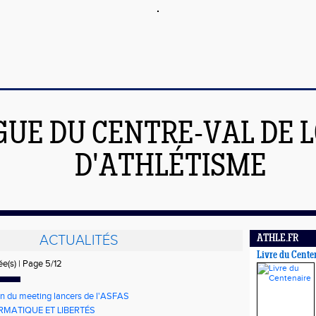
GUE DU CENTRE-VAL DE L
D'ATHLÉTISME
ACTUALITÉS
ATHLE.FR
Livre du Cente
ée(s) | Page 5/12
n du meeting lancers de l'ASFAS
RMATIQUE ET LIBERTÉS