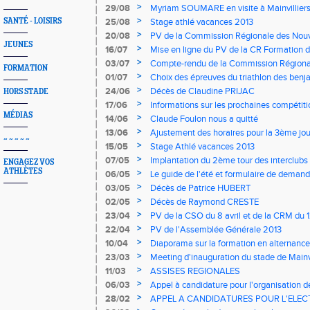
FFA/Ligue/Comité
>
29/08
Myriam SOUMARE en visite à Mainvillier
>
SANTÉ - LOISIRS
25/08
Stage athlé vacances 2013
>
20/08
PV de la Commission Régionale des Nouve
JEUNES
en Entreprise
>
16/07
Mise en ligne du PV de la CR Formation d
>
03/07
Compte-rendu de la Commission Régional
FORMATION
>
01/07
Choix des épreuves du triathlon des benja
d'or"
>
24/06
Décès de Claudine PRIJAC
HORS STADE
>
17/06
Informations sur les prochaines compétit
MÉDIAS
>
14/06
Claude Foulon nous a quitté
>
13/06
Ajustement des horaires pour la 3ème jo
~ ~ ~ ~ ~
>
15/05
Stage Athlé vacances 2013
>
07/05
Implantation du 2ème tour des interclubs
ENGAGEZ VOS
ATHLÈTES
>
06/05
Le guide de l'été et formulaire de deman
>
03/05
Décès de Patrice HUBERT
>
02/05
Décès de Raymond CRESTE
>
23/04
PV de la CSO du 8 avril et de la CRM du 
>
22/04
PV de l'Assemblée Générale 2013
>
10/04
Diaporama sur la formation en alternance e
développement
>
23/03
Meeting d'inauguration du stade de Mainvi
>
11/03
ASSISES REGIONALES
>
06/03
Appel à candidature pour l'organisation de
pointes d'Or
>
28/02
APPEL A CANDIDATURES POUR L'ELE