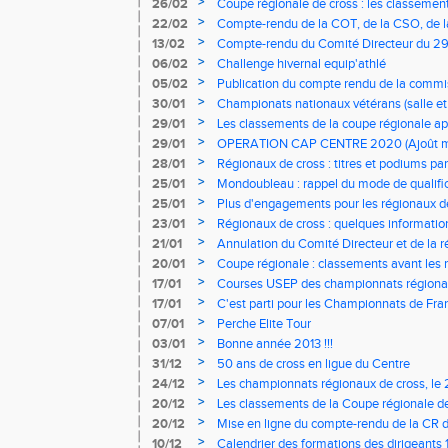
COMITE DIRECTEUR
>
26/02
Coupe régionale de cross : les classements
>
22/02
Compte-rendu de la COT, de la CSO, de 
>
13/02
Compte-rendu du Comité Directeur du 29 
>
06/02
Challenge hivernal equip'athlé
>
05/02
Publication du compte rendu de la commi
formations
>
30/01
Championats nationaux vétérans (salle et
>
29/01
Les classements de la coupe régionale ap
>
29/01
OPERATION CAP CENTRE 2020 (Ajoût min
>
28/01
Régionaux de cross : titres et podiums pa
>
25/01
Mondoubleau : rappel du mode de qualific
qualifications exceptionelles
>
25/01
Plus d'engagements pour les régionaux d
>
23/01
Régionaux de cross : quelques informati
>
21/01
Annulation du Comité Directeur et de la 
Jeunes
>
20/01
Coupe régionale : classements avant les 
>
17/01
Courses USEP des championnats région
>
17/01
C'est parti pour les Championnats de Fran
>
07/01
Perche Elite Tour
>
03/01
Bonne année 2013 !!!
>
31/12
50 ans de cross en ligue du Centre
>
24/12
Les championnats régionaux de cross, le 2
>
20/12
Les classements de la Coupe régionale d
>
20/12
Mise en ligne du compte-rendu de la CR
2012
>
10/12
Calendrier des formations des dirigeants