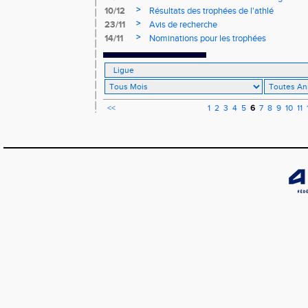
>
10/12
Résultats des trophées de l'athlé
>
23/11
Avis de recherche
>
14/11
Nominations pour les trophées
<<
1
2
3
4
5
6
7
8
9
10
11