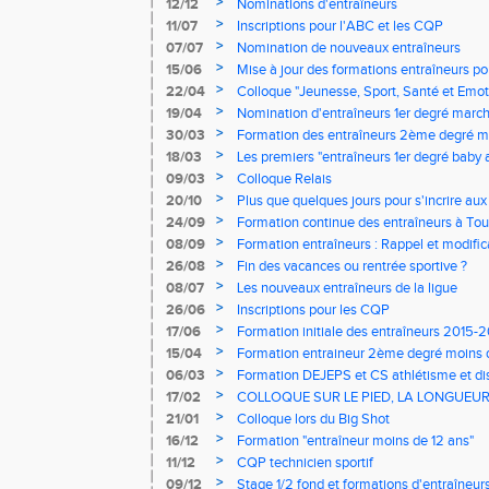
>
12/12
Nominations d'entraîneurs
>
11/07
Inscriptions pour l'ABC et les CQP
>
07/07
Nomination de nouveaux entraîneurs
>
15/06
Mise à jour des formations entraîneurs p
>
22/04
Colloque "Jeunesse, Sport, Santé et Emot
>
19/04
Nomination d'entraîneurs 1er degré marc
>
30/03
Formation des entraîneurs 2ème degré mo
ans
>
18/03
Les premiers "entraîneurs 1er degré baby a
>
09/03
Colloque Relais
>
20/10
Plus que quelques jours pour s'incrire aux
>
24/09
Formation continue des entraîneurs à Tou
>
08/09
Formation entraîneurs : Rappel et modific
>
26/08
Fin des vacances ou rentrée sportive ?
>
08/07
Les nouveaux entraîneurs de la ligue
>
26/06
Inscriptions pour les CQP
>
17/06
Formation initiale des entraîneurs 2015-
>
15/04
Formation entraineur 2ème degré moins d
>
06/03
Formation DEJEPS et CS athlétisme et dis
>
17/02
COLLOQUE SUR LE PIED, LA LONGUEUR 
>
21/01
Colloque lors du Big Shot
>
16/12
Formation "entraîneur moins de 12 ans"
>
11/12
CQP technicien sportif
>
09/12
Stage 1/2 fond et formations d'entraîne