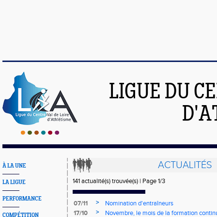
LIGUE DU C
D'A
ACTUALITÉS
À LA UNE
141 actualité(s) trouvée(s) | Page 1/3
LA LIGUE
PERFORMANCE
>
07/11
Nomination d'entraîneurs
>
17/10
Novembre, le mois de la formation contin
COMPÉTITION