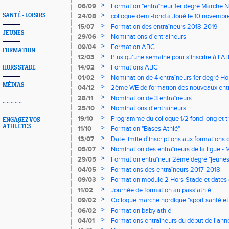
>
06/09
Formation "entraîneur 1er degré Marche N
>
SANTÉ - LOISIRS
24/08
colloque demi-fond à Joué le 10 novembr
>
15/07
Formation des entraîneurs 2018-2019
JEUNES
>
29/06
Nominations d'entraîneurs
>
09/04
Formation ABC
FORMATION
>
12/03
Plus qu'une semaine pour s'inscrire à l'A
>
14/02
Formations ABC
HORS STADE
>
01/02
Nomination de 4 entraîneurs 1er degré Ho
MÉDIAS
>
04/12
2ème WE de formation des nouveaux ent
>
28/11
Nomination de 3 entraîneurs
~ ~ ~ ~ ~
>
25/10
Nominations d'entraîneurs
>
19/10
Programme du colloque 1/2 fond long et tr
ENGAGEZ VOS
ATHLÈTES
>
11/10
Formation "Bases Athlé"
>
13/07
Date limite d'inscriptions aux formations
>
05/07
Nomination des entraîneurs de la ligue - Mi
>
29/05
Formation entraîneur 2ème degré "jeunes
>
04/05
Formations des entraîneurs 2017-2018
>
09/03
Formation module 2 Hors-Stade et dates
>
11/02
Journée de formation au pass'athlé
>
09/02
Colloque marche nordique "sport santé et
>
06/02
Formation baby athlé
>
04/01
Formations entraîneurs du début de l'ann