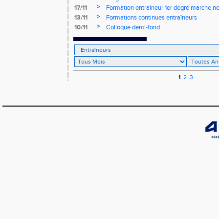
>
17/11
Formation entraîneur 1er degré marche n
>
13/11
Formations continues entraîneurs
>
10/11
Colloque demi-fond
1
2
3